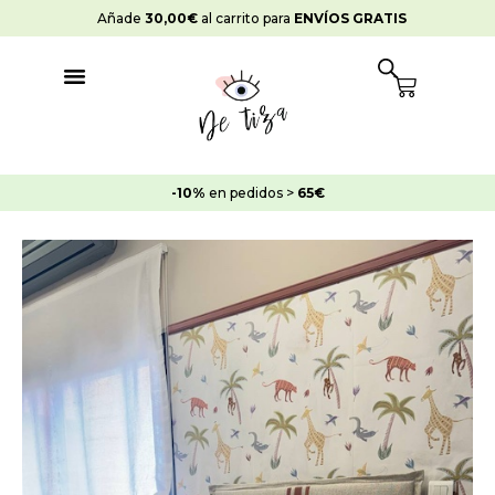
Ir
Añade
30,00
€
al carrito para
ENVÍOS GRATIS
al
contenido
Cart
-10%
en pedidos >
65€