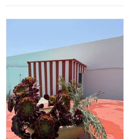
PINTAR
PAREDES
DE
EXTERIOR:
CÓMO
PONER
TU
TERRAZA
A
RAYA