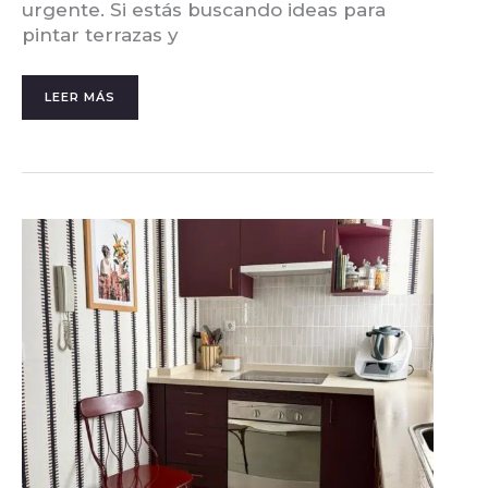
urgente. Si estás buscando ideas para
pintar terrazas y
LEER MÁS
¿POR
DÓNDE
EMPEZAR?
COMO
PINTAR
UNA
CASA
PASO
A
PASO