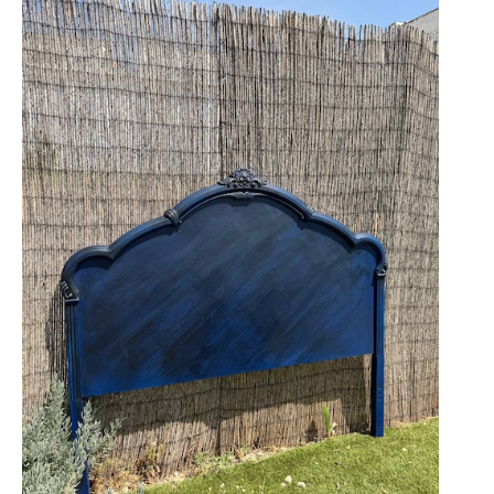
CABECERO
DE
MADERA:
DOS
IDEAS
MUY
DIFERENTES