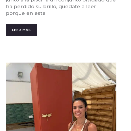
ha perdido su brillo, quédate a leer
porque en este
LEER MÁS
CÓMO
PINTAR
ELECTRODOMÉSTICOS:
GUÍA
PASO
A
PASO
PARA
DARLES
UNA
SEGUNDA
VIDA