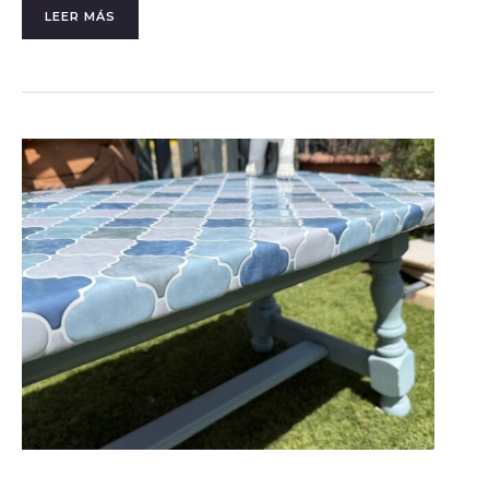
LEER MÁS
CÓMO
RENOVAR
UNA
MESA
CON
AZULEJOS
ADHESIVOS