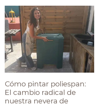
CÓMO
PINTAR
POLIESPAN:
EL
CAMBIO
RADICAL
DE
NUESTRA
NEVERA
DE
CORCHO
CON
VERDE
IMPERIAL
Cómo pintar poliespan:
El cambio radical de
nuestra nevera de