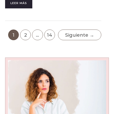
LEER MÁS
1
2
…
14
Siguiente
→