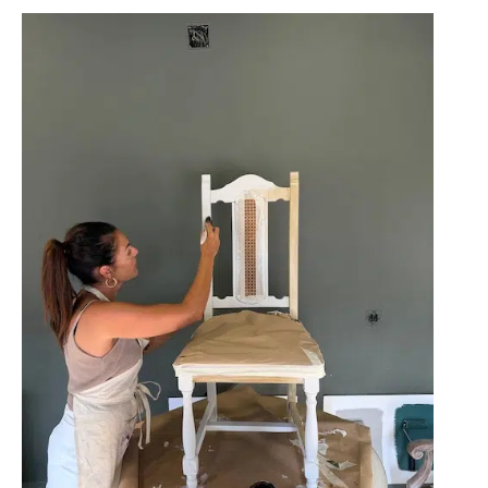
CÓMO
PINTAR
SILLAS
DE
MADERA:
GUÍA
PASO
A
PASO