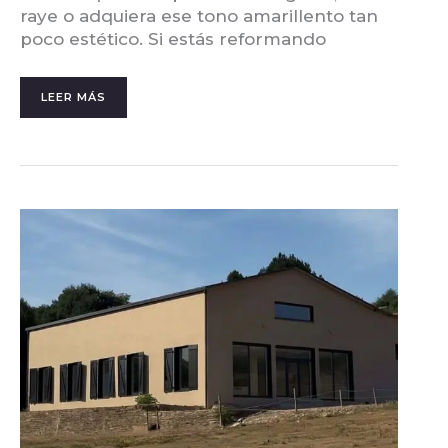
raye o adquiera ese tono amarillento tan
poco estético. Si estás reformando
LEER MÁS
CAMBIAR
EL
COLOR
DE
LAS
PAREDES:
GUÍA
PARA
TRANSFORMAR
TU
CASA
SIN
EQUIVOCARTE
DE
PINTURA