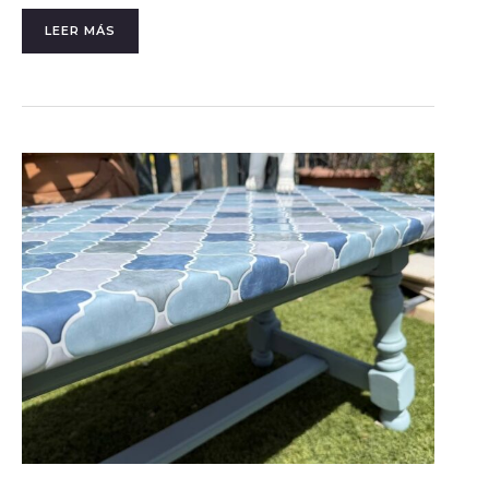
LEER MÁS
CÓMO
RENOVAR
UNA
MESA
CON
AZULEJOS
ADHESIVOS