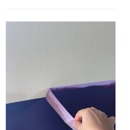
LOS
5
ERRORES
AL
PINTAR
MÁS
COMUNES
(Y
CÓMO
EVITARLOS
PARA
NO
TRABAJAR
EL
DOBLE)