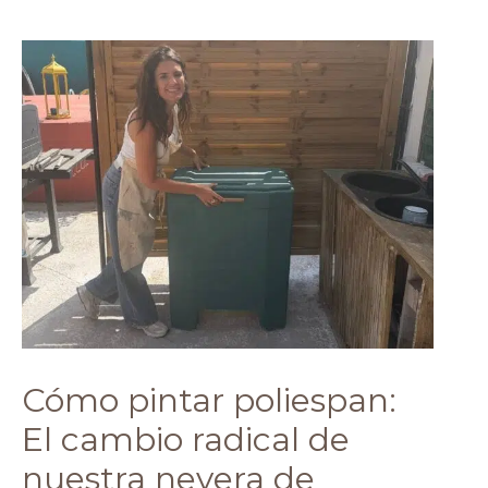
CÓMO
PINTAR
POLIESPAN:
EL
CAMBIO
RADICAL
DE
NUESTRA
NEVERA
DE
CORCHO
CON
VERDE
IMPERIAL
Cómo pintar poliespan:
El cambio radical de
nuestra nevera de