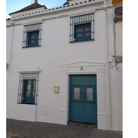
EN
VERANO
EL
EXTERIOR?
GUÍA
PARA
TENER
EXTERIORES
DE
REVISTA.