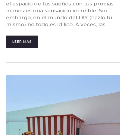
el espacio de tus sueños con tus propias
manos es una sensación increíble. Sin
embargo, en el mundo del DIY (hazlo tú
mismo) no todo es idílico. A veces, las
LEER MÁS
PINTAR
PAREDES
DE
EXTERIOR:
CÓMO
PONER
TU
TERRAZA
A
RAYA