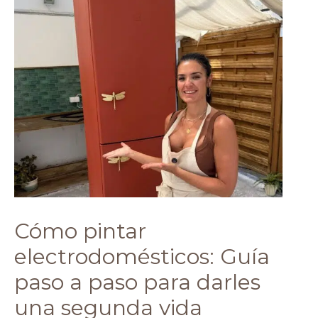
PASO
A
PASO
PARA
DARLES
UNA
SEGUNDA
VIDA
Cómo pintar
electrodomésticos: Guía
paso a paso para darles
una segunda vida