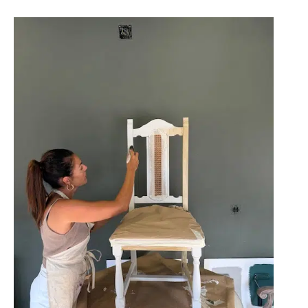
CÓMO
PINTAR
SILLAS
DE
MADERA:
GUÍA
PASO
A
PASO