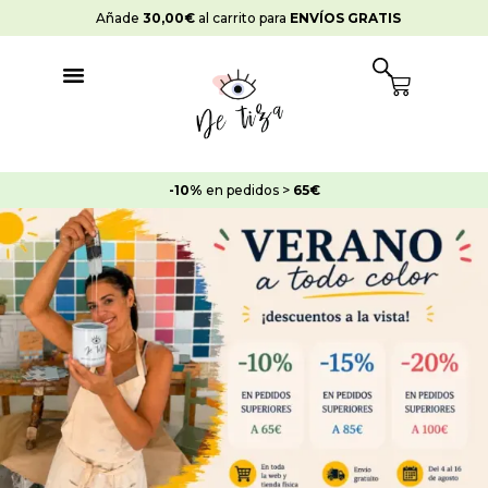
Ir
Añade
30,00
€
al carrito para
ENVÍOS GRATIS
al
contenido
Cart
-10%
en pedidos >
65€