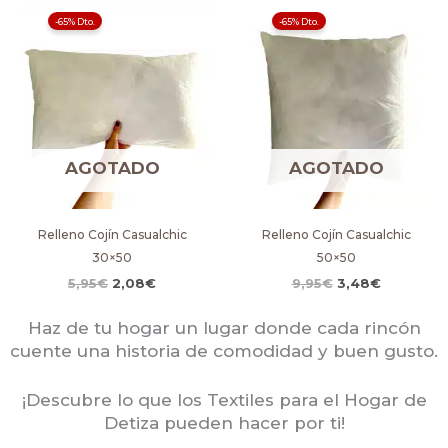
El
El
El
El
-65% Dto.
-65% Dto.
precio
precio
precio
precio
original
actual
original
actual
era:
es:
era:
es:
5,95€.
2,08€.
9,95€.
3,48€.
AGOTADO
AGOTADO
Relleno Cojín Casualchic
Relleno Cojín Casualchic
30×50
50×50
5,95
€
2,08
€
9,95
€
3,48
€
Haz de tu hogar un lugar donde cada rincón
cuente una historia de comodidad y buen gusto.
¡Descubre lo que los Textiles para el Hogar de
Detiza pueden hacer por ti!