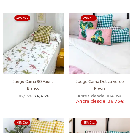
El
El
-65% Dto.
-65% Dto.
precio
precio
original
actual
era:
es:
98,95€.
34,63€.
Juego Cama 90 Fauna
Juego Cama Detiza Verde
Blanco
Piedra
98,95
€
34,63
€
Antes desde:
104,95
€
Ahora desde:
36,73
€
-65% Dto.
-65% Dto.