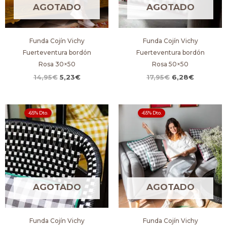
AGOTADO
AGOTADO
Funda Cojín Vichy
Funda Cojín Vichy
Fuerteventura bordón
Fuerteventura bordón
Rosa 30×50
Rosa 50×50
14,95
€
5,23
€
17,95
€
6,28
€
El
El
El
El
-65% Dto.
-65% Dto.
precio
precio
precio
precio
original
actual
original
actual
era:
es:
era:
es:
14,95€.
5,23€.
17,95€.
6,28€.
AGOTADO
AGOTADO
Funda Cojín Vichy
Funda Cojín Vichy