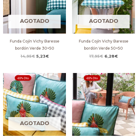
AGOTADO
AGOTADO
Funda Cojín Vichy Baresse
Funda Cojín Vichy Baresse
bordón Verde 30×50
bordón Verde 50×50
14,95
€
5,23
€
17,95
€
6,28
€
El
El
El
El
-65% Dto.
-65% Dto.
precio
precio
precio
precio
original
actual
original
actual
era:
es:
era:
es:
14,95€.
5,23€.
17,95€.
6,28€.
AGOTADO