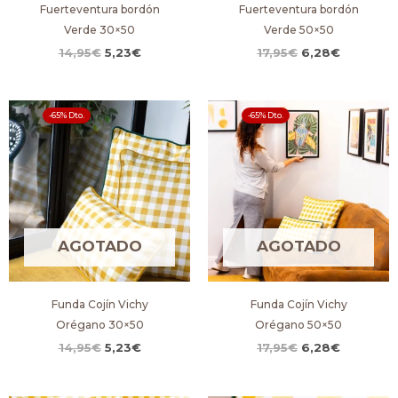
Fuerteventura bordón
Fuerteventura bordón
Verde 30×50
Verde 50×50
14,95
€
5,23
€
17,95
€
6,28
€
El
El
El
El
-65% Dto.
-65% Dto.
precio
precio
precio
precio
original
actual
original
actual
era:
es:
era:
es:
14,95€.
5,23€.
17,95€.
6,28€.
AGOTADO
AGOTADO
Funda Cojín Vichy
Funda Cojín Vichy
Orégano 30×50
Orégano 50×50
14,95
€
5,23
€
17,95
€
6,28
€