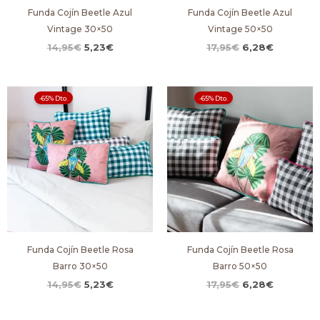
Funda Cojín Beetle Azul
Funda Cojín Beetle Azul
Vintage 30×50
Vintage 50×50
14,95
€
5,23
€
17,95
€
6,28
€
El
El
El
El
-65% Dto.
-65% Dto.
precio
precio
precio
precio
original
actual
original
actual
era:
es:
era:
es:
14,95€.
5,23€.
17,95€.
6,28€.
Funda Cojín Beetle Rosa
Funda Cojín Beetle Rosa
Barro 30×50
Barro 50×50
14,95
€
5,23
€
17,95
€
6,28
€