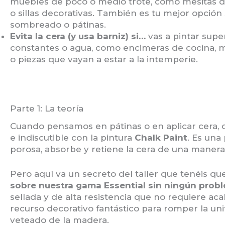
muebles de poco o medio trote, como mesitas d
o sillas decorativas. También es tu mejor opción 
sombreado o pátinas.
Evita la cera (y usa barniz) si…
vas a pintar supe
constantes o agua, como encimeras de cocina, 
o piezas que vayan a estar a la intemperie.
Parte 1: La teoría
Cuando pensamos en pátinas o en aplicar cera, c
e indiscutible con la pintura
Chalk Paint
. Es una
porosa, absorbe y retiene la cera de una manera 
Pero aquí va un secreto del taller que tenéis qu
sobre nuestra gama Essential sin ningún prob
sellada y de alta resistencia que no requiere aca
recurso decorativo fantástico para romper la unif
veteado de la madera.