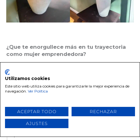
¿Que te enorgullece más en tu trayectoria
como mujer emprendedora?
Hay muchas cosas que me
Utilizamos cookies
enorgullecen en todo este tiempo
Este sitio web utiliza cookies para garantizarle la mejor experiencia de
desde que nació De Tiza pero podría
navegación.
Ver Política
resaltar que la que más mariposas
en el estómago me hace sentir es
que mi proyecto ayuda a otras
ACEPTAR TODO
RECHAZAR
mujeres que, al igual que estaba yo
AJUSTES
cuando cree todo esto, lo están
pasando mal.