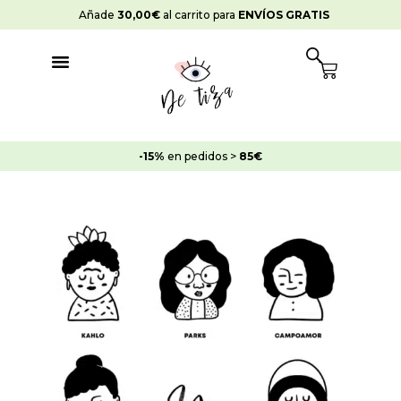
Ir
Añade
30,00
€
al carrito para
ENVÍOS GRATIS
al
contenido
Cart
-15%
en pedidos >
85€