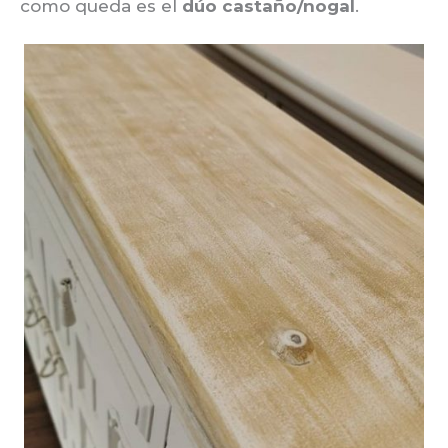
como queda es el
dúo castaño/nogal
.