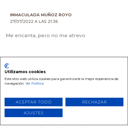
INMACULADA MUÑOZ ROYO
27/07/2022 A LAS 21:36
Me encanta, pero no me atrevo
GEMA
29/07/2022 A LAS 08:37
Utilizamos cookies
Este sitio web utiliza cookies para garantizarle la mejor experiencia de
Hola Inmaculada, es muy sencillo te lo
navegación.
Ver Política
aseguro. Puedes probar con una superficie
pequeña y te vas a dar cuenta. De todas
formas nosotras te ayudamos con cualquier
ACEPTAR TODO
RECHAZAR
duda que tengas. Feliz día.
AJUSTES