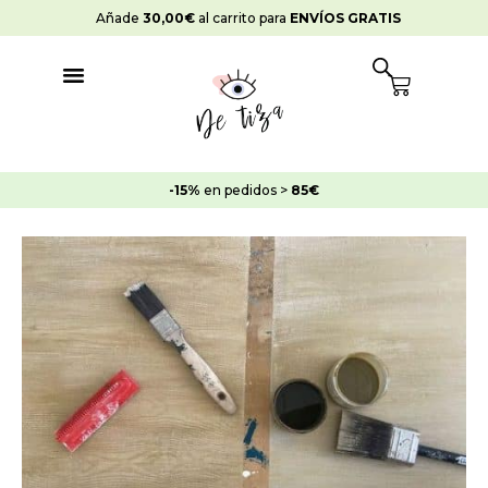
Ir
Añade
30,00
€
al carrito para
ENVÍOS GRATIS
al
contenido
Cart
-20%
en pedidos >
100€