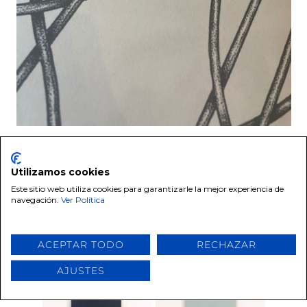
A nosotras para este papel nos flipa toda la
gama de azules como el
Azul Noche
si lo
Utilizamos cookies
quieres intenso o el
Óvalo Azul
si lo quieres
Este sitio web utiliza cookies para garantizarle la mejor experiencia de
más pastel.
navegación.
Ver Política
ACEPTAR TODO
RECHAZAR
AJUSTES