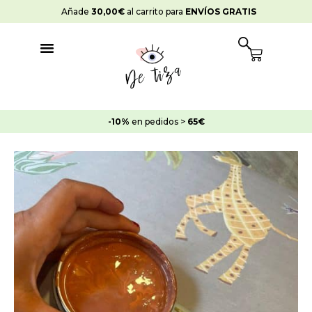
Ir
Añade
30,00
€
al carrito para
ENVÍOS GRATIS
al
contenido
Cart
-10%
en pedidos >
65€