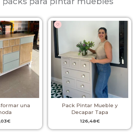
 packs para pintar muebles
sformar una
Pack Pintar Mueble y
moda
Decapar Tapa
,03
€
126,48
€