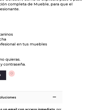
ción completa de Mueble, para que el
esionante.
taninos
ocha
ofesional en tus muebles
mo quieras.
 y contraseña.
O
oluciones
ás un email con acceso inmediato
, por