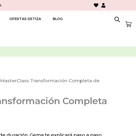
s
OFERTAS DETIZA
BLOG
Car
 MasterClass Transformación Completa de
ansformación Completa
 de duración, Gema te explicará paso a paso