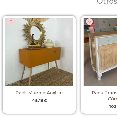
Otros
Pack Mueble Auxiliar
Pack Tran
Có
48,18
€
102