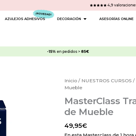
4,9 valoracione
 PINTURAS
OPEN DECORACIÓN
AZULEJOS ADHESIVOS
DECORACIÓN
ASESORÍAS ONLINE
-15%
en pedidos >
85€
MasterClass
Inicio
/
NUESTROS CURSOS
/
Transformación
Mueble
Completa
MasterClass Tr
de
Mueble
de Mueble
cantidad
49,95
€
En esta Masterclass de 1 hora