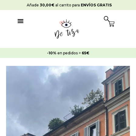
Ir
Añade
30,00
€
al carrito para
ENVÍOS GRATIS
al
contenido
Cart
-10%
en pedidos >
65€