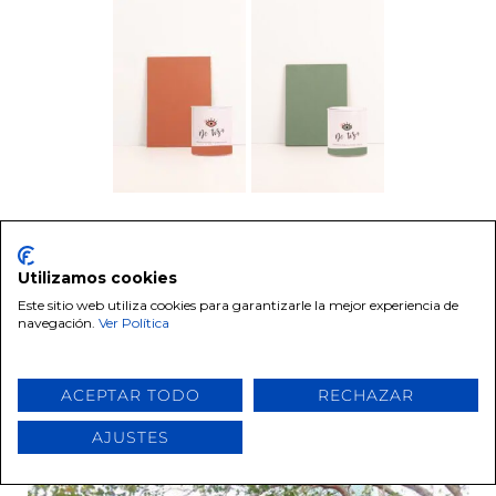
Otra combinación que nos flipa es la de
tonos azules con grises y blancos en
Utilizamos cookies
fachadas. Dependerá del estilo y la
Este sitio web utiliza cookies para garantizarle la mejor experiencia de
forma y podrás combinarlo también al
navegación.
Ver Política
revés, es decir, fachadas blancas con
puertas en Azul Vintage y hierros en
Fuerteventura por ejemplo.
ACEPTAR TODO
RECHAZAR
AJUSTES