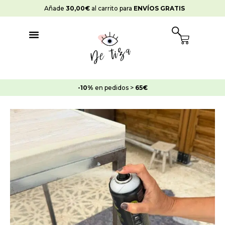
Ir
Añade
30,00
€
al carrito para
ENVÍOS GRATIS
al
contenido
Cart
-10%
en pedidos >
65€