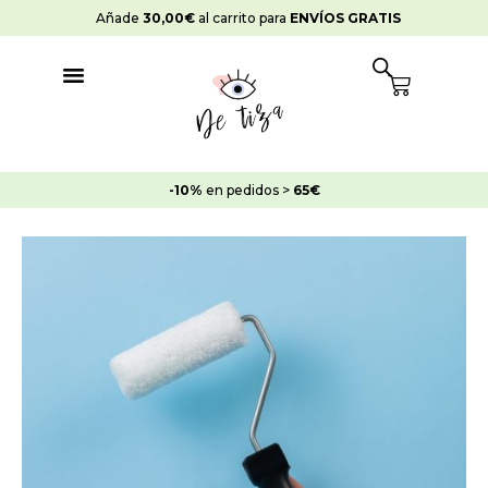
Ir
Añade
30,00
€
al carrito para
ENVÍOS GRATIS
al
contenido
Cart
-10%
en pedidos >
65€