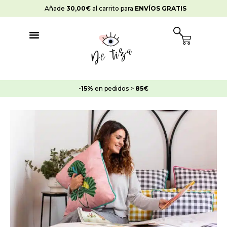
Ir
Añade
30,00
€
al carrito para
ENVÍOS GRATIS
al
contenido
Cart
-20%
en pedidos >
100€