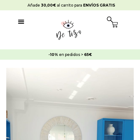
Ir
Añade
30,00
€
al carrito para
ENVÍOS GRATIS
al
contenido
Cart
-10%
en pedidos >
65€