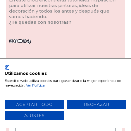
para utilizar nuestras pinturas, ideas de
decoración y todos los antes y después que
vamos haciendo.
¿Te quedas con nosotras?
BUSCAR PUBLICACIONES
Utilizamos cookies
Este sitio web utiliza cookies para garantizarle la mejor experiencia de
navegación.
Ver Política
CONSIGUE 5% DTO
ACEPTAR TODO
RECHAZAR
Y recibe una sorpresa por tu cumpleaños
AJUSTES
Email