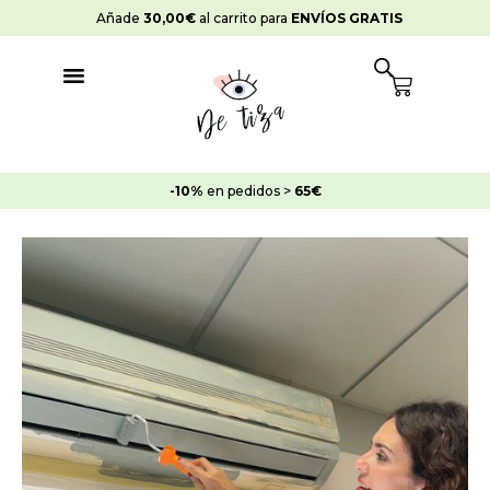
Ir
Añade
30,00
€
al carrito para
ENVÍOS GRATIS
al
contenido
Cart
-10%
en pedidos >
65€