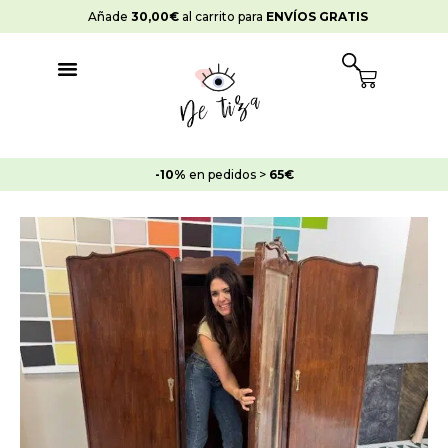
Ir
Añade
30,00
€
al carrito para
ENVÍOS GRATIS
al
contenido
Cart
-10%
en pedidos >
65€