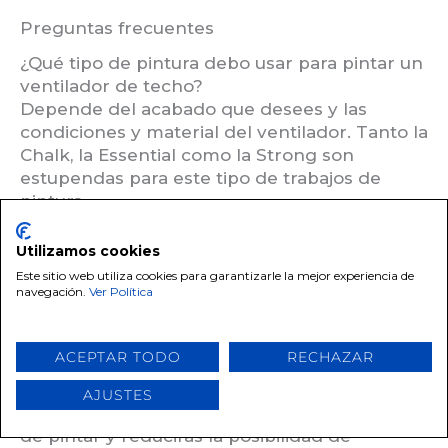
Preguntas frecuentes
¿Qué tipo de pintura debo usar para pintar un
ventilador de techo?
Depende del acabado que desees y las
condiciones y material del ventilador. Tanto la
Chalk, la Essential como la Strong son
estupendas para este tipo de trabajos de
pintura.
¿Necesito lijar el ventilador antes de pintarlo?
Utilizamos cookies
No es necesario pero siempre podemos
Este sitio web utiliza cookies para garantizarle la mejor experiencia de
navegación.
Ver Política
pasar una lija rápida y ayudar así a abrir un
poco el poro, especialmente cuando no
aplicamos imprimación.
ACEPTAR TODO
RECHAZAR
¿Puedo pintar el ventilador sin desmontarlo?
AJUSTES
Es posible pero si lo desmontas será más fácil
de pintar y reducirás la posibilidad de