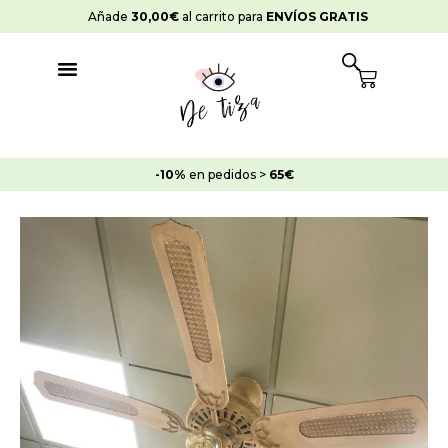
Ir
Añade
30,00
€
al carrito para
ENVÍOS GRATIS
al
contenido
Cart
-10%
en pedidos >
65€