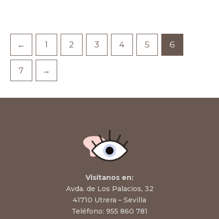
←
1
2
3
4
5
6
7
→
Visítanos en:
Avda. de Los Palacios, 32
41710 Utrera – Sevilla
Teléfono:
955 860 781