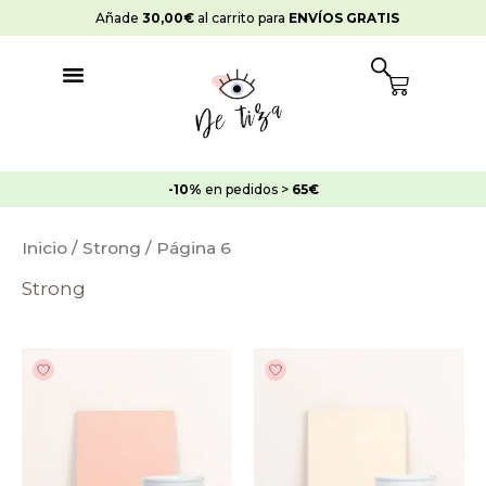
Ir
Añade
30,00
€
al carrito para
ENVÍOS GRATIS
al
contenido
Cart
-10%
en pedidos >
65€
Inicio
/
Strong
/ Página 6
Strong