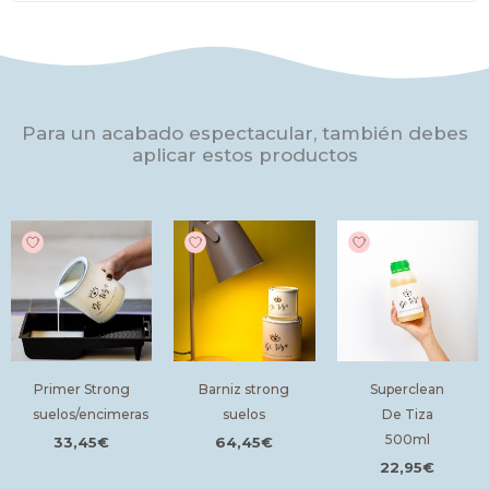
RECOMENDACIONES
En 2 o 3 días estará seco para el uso pero no será hasta pasados los
21 días que la pintura no cure y el secado sea total. Tened esto muy
en cuenta porque es muy importante que respetéis los tiempos de
secado. Remover bien la pintura para que los tintes se mezclen
Para un acabado espectacular, también debes
correctamente.
aplicar estos productos
Primer Strong
Barniz strong
Superclean
suelos/encimeras
suelos
De Tiza
500ml
33,45
€
64,45
€
22,95
€