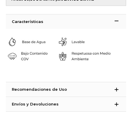
Características
Recomendaciones de Uso
La Strong suelos es una pintura bicomponente. ¿Qué significa eso?
Envíos y Devoluciones
Que es una pintura que necesita un catalizador para endurecer. La
Strong suelos está compuesta de 3 producto con sus catalizadores
Tiempos de Entrega:
correspondiente. PRIMER STRONG +CATALIZADOR, PINTURA
España Península, Ceuta, Melilla e Islas Baleares: 48 – 72 horas (días
STRONG+CATALIZADOR, BARNIZ STRONG+CATALIZADOR
laborales)