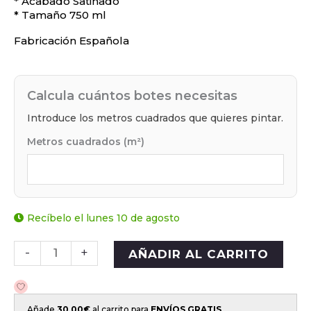
* Acabado Satinado
* Tamaño 750 ml
Fabricación Española
Calcula cuántos botes necesitas
Introduce los metros cuadrados que quieres pintar.
Metros cuadrados (m²)
Recíbelo el lunes 10 de agosto
-
+
AÑADIR AL CARRITO
Añade
30,00
€
al carrito para
ENVÍOS GRATIS