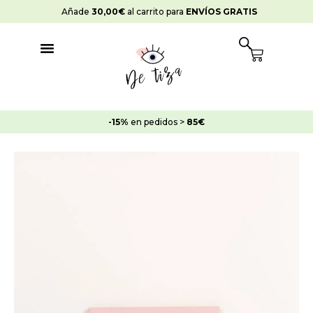
Ir
Añade
30,00
€
al carrito para
ENVÍOS GRATIS
al
contenido
Cart
-15%
en pedidos >
85€
Pintura
Strong
Suelos
Carmen
cantidad