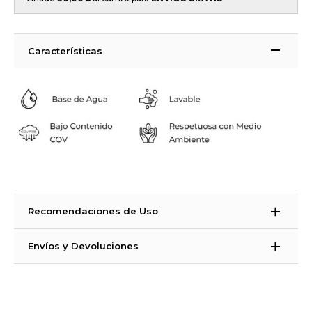
Características
Recomendaciones de Uso
La Strong suelos es una pintura bicomponente. ¿Qué significa eso?
Envíos y Devoluciones
Que es una pintura que necesita un catalizador para endurecer. La
Strong suelos está compuesta de 3 producto con sus catalizadores
Tiempos de Entrega:
correspondiente. PRIMER STRONG +CATALIZADOR, PINTURA
España Península, Ceuta, Melilla e Islas Baleares: 48 – 72 horas (días
STRONG+CATALIZADOR, BARNIZ STRONG+CATALIZADOR
laborales)