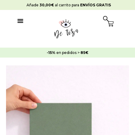
Ir
Añade
30,00
€
al carrito para
ENVÍOS GRATIS
al
contenido
Cart
-15%
en pedidos >
85€
Pintura
Strong
Suelos
Humo
Verde
cantidad