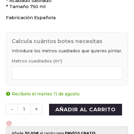
* Acabado Satinado
* Tamaño 750 ml
Fabricación Española
Calcula cuántos botes necesitas
Introduce los metros cuadrados que quieres pintar.
Metros cuadrados (m²)
Recíbelo el martes 11 de agosto
-
+
AÑADIR AL CARRITO
Añade
30,00
€
al carrito para
ENVÍOS GRATIS