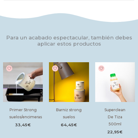
RECOMENDACIONES
En 2 o 3 días estará seco para el uso pero no será hasta pasados los
21 días que la pintura no cure y el secado sea total. Tened esto muy
en cuenta porque es muy importante que respetéis los tiempos de
secado. Remover bien la pintura para que los tintes se mezclen
Para un acabado espectacular, también debes
correctamente.
aplicar estos productos
Primer Strong
Barniz strong
Superclean
suelos/encimeras
suelos
De Tiza
500ml
33,45
€
64,45
€
22,95
€