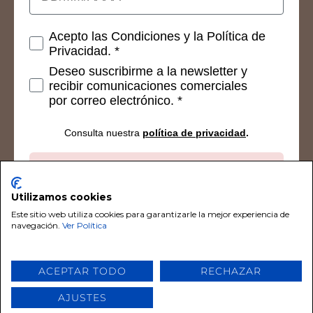
Consetimientos
Acepto las Condiciones y la Política de
Privacidad. *
Deseo suscribirme a la newsletter y
recibir comunicaciones comerciales
por correo electrónico. *
Consulta nuestra
política de privacidad
.
Suscribirse
Utilizamos cookies
Este sitio web utiliza cookies para garantizarle la mejor experiencia de
navegación.
Ver Política
© 2026 Chalk Paint De Tiza. Todos los derechos
ACEPTAR TODO
RECHAZAR
reservados por Chalk Paint De Tiza
AJUSTES