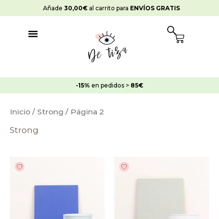
Ir
Añade
30,00
€
al carrito para
ENVÍOS GRATIS
al
contenido
Cart
-15%
en pedidos >
85€
Inicio
/
Strong
/ Página 2
Strong