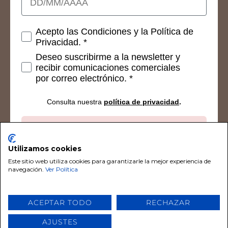
Consetimientos
Acepto las Condiciones y la Política de
Privacidad. *
Deseo suscribirme a la newsletter y
recibir comunicaciones comerciales
por correo electrónico. *
Consulta nuestra
política de privacidad
.
Suscribirse
Utilizamos cookies
Este sitio web utiliza cookies para garantizarle la mejor experiencia de
navegación.
Ver Política
© 2026 Chalk Paint De Tiza. Todos los derechos
ACEPTAR TODO
RECHAZAR
reservados por Chalk Paint De Tiza
AJUSTES