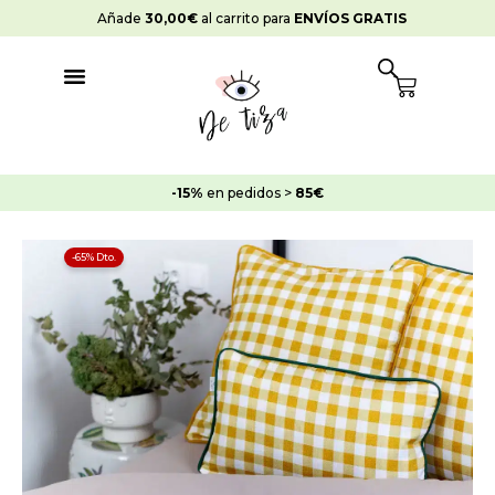
Ir
Añade
30,00
€
al carrito para
ENVÍOS GRATIS
al
contenido
Cart
-15%
en pedidos >
85€
Juego
-65% Dto.
Cama
Detiza
Gris
Vintage
cantidad