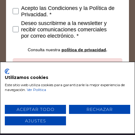
Consetimientos
Acepto las Condiciones y la Política de
Privacidad. *
Deseo suscribirme a la newsletter y
recibir comunicaciones comerciales
por correo electrónico. *
Consulta nuestra
política de privacidad
.
Suscribirse
Utilizamos cookies
Este sitio web utiliza cookies para garantizarle la mejor experiencia de
navegación.
Ver Política
© 2026 Chalk Paint De Tiza. Todos los derechos
ACEPTAR TODO
RECHAZAR
reservados por Chalk Paint De Tiza
AJUSTES