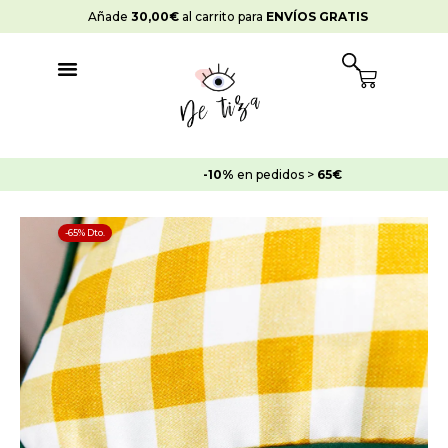
Ir
Añade
30,00
€
al carrito para
ENVÍOS GRATIS
al
contenido
Cart
-10%
en pedidos >
65€
El
El
-65% Dto.
precio
precio
original
actual
era:
es:
17,95€.
6,28€.