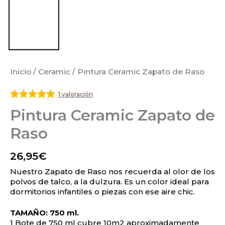
Inicio
/
Ceramic
/ Pintura Ceramic Zapato de Raso
1 valoración
Valorado
Pintura Ceramic Zapato de
con
5
de 5
Raso
26,95
€
Nuestro Zapato de Raso nos recuerda al olor de los
polvos de talco, a la dulzura. Es un color ideal para
dormitorios infantiles o piezas con ese aire chic.
TAMAÑO: 750 ml.
1 Bote de 750 ml cubre 10m2 aproximadamente