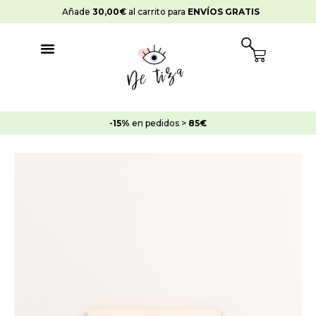
Ir
Añade
30,00
€
al carrito para
ENVÍOS GRATIS
al
contenido
Cart
-15%
en pedidos >
85€
Pintura
Ceramic
Zapato
de
Raso
cantidad