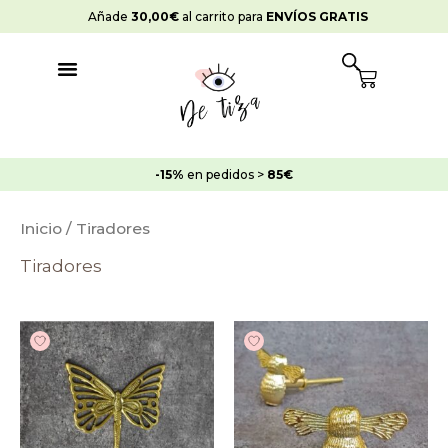
Ir
Añade
30,00
€
al carrito para
ENVÍOS GRATIS
al
contenido
Cart
-15%
en pedidos >
85€
Inicio
/ Tiradores
Tiradores