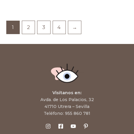
1
2
3
4
→
Visítanos en:
Avda. de Los Palacios, 32
41710 Utrera – Sevilla
Teléfono:
955 860 781