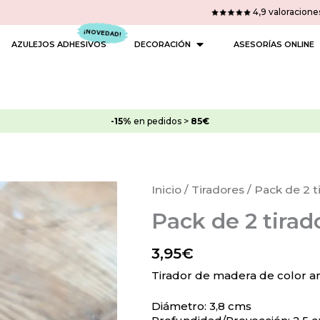
4,9 valoracione
 PINTURAS
OPEN DECORACIÓN
AZULEJOS ADHESIVOS
DECORACIÓN
ASESORÍAS ONLINE
-15%
en pedidos >
85€
Pack
Inicio
/
Tiradores
/ Pack de 2 t
de
Pack de 2 tirad
2
tiradores
3,95
€
Amarillo
Fractal
Tirador de madera de color a
cantidad
Diámetro: 3,8 cms