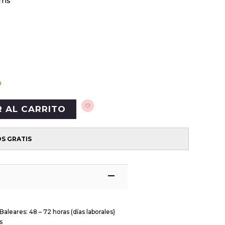
cms
o
R AL CARRITO
OS GRATIS
Baleares: 48 – 72 horas (días laborales)
s