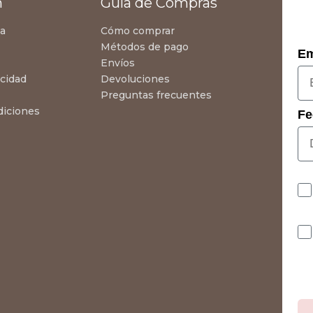
n
Guía de Compras
za
Cómo comprar
Métodos de pago
Em
Envíos
acidad
Devoluciones
Preguntas frecuentes
diciones
Fe
Co