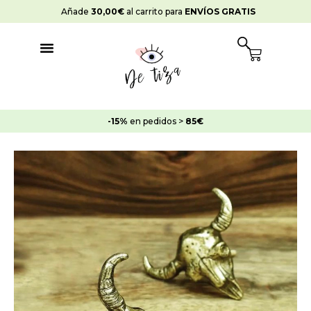
Ir
Añade
30,00
€
al carrito para
ENVÍOS GRATIS
al
contenido
Cart
-15%
en pedidos >
85€
Pack
de
2
tiradores
Buey
Dorado
DT0093
cantidad