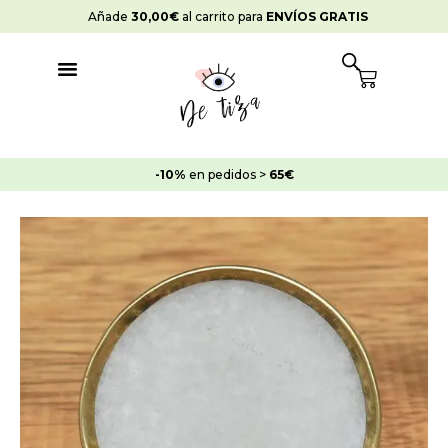
Ir
Añade
30,00
€
al carrito para
ENVÍOS GRATIS
al
contenido
Cart
-10%
en pedidos >
65€