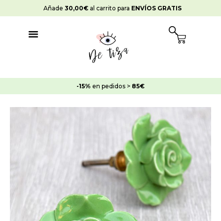
Ir
Añade
30,00
€
al carrito para
ENVÍOS GRATIS
al
contenido
Cart
-15%
en pedidos >
85€
Pack
de
2
Tiradores
Dt0010
cantidad