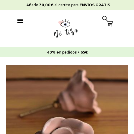
Ir
Añade
30,00
€
al carrito para
ENVÍOS GRATIS
al
contenido
Cart
-10%
en pedidos >
65€