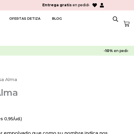
> 30€
OFERTAS DETIZA
BLOG
Car
sa Alma
Alma
 0,95/ud.)
lor empolvado que como su nombre indica nos