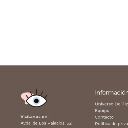
Informació
Universo De Ti
Equipo
Visítanos en:
Contacto
Avda. de Los Palacios, 32
Política de priv