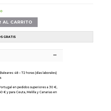
to
R AL CARRITO
OS GRATIS
Baleares: 48 – 72 horas (días laborales)
s
Portugal en pedidos superiores a 30 €,
0 € y para Ceuta, Melilla y Canarias en