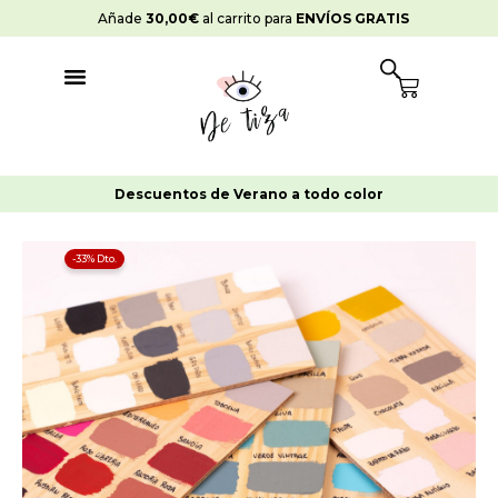
Ir
Añade
30,00
€
al carrito para
ENVÍOS GRATIS
al
contenido
Cart
a todo color
-10%
en pedidos >
65€
Carta
-33% Dto.
de
colores
completa
cantidad