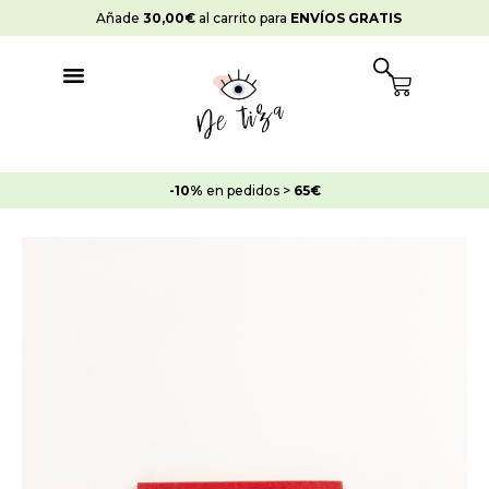
Ir
Añade
30,00
€
al carrito para
ENVÍOS GRATIS
al
contenido
Cart
-10%
en pedidos >
65€
Muestra
Rectoría
Roja
cantidad