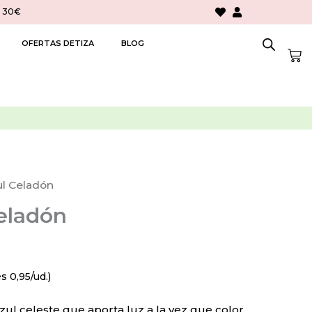
> 30€
OFERTAS DETIZA
BLOG
Car
ul Celadón
eladón
 0,95/ud.)
ul celeste que aporta luz a la vez que color.