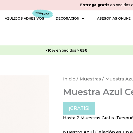
Entrega gratis
en pedidos 
 PINTURAS
OPEN DECORACIÓN
AZULEJOS ADHESIVOS
DECORACIÓN
ASESORÍAS ONLINE
-10%
en pedidos >
65€
Muestra
Inicio
/
Muestras
/ Muestra Az
Azul
Muestra Azul C
Celadón
cantidad
¡GRATIS!
Hasta 2 Muestras Gratis (Después
Nuestro Azul Celadón es un az