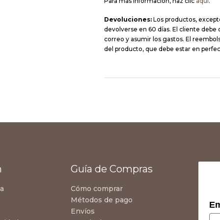
Para más información, haz clic
aquí
.
Devoluciones:
Los productos, except
devolverse en 60 días. El cliente debe
correo y asumir los gastos. El reembolso
del producto, que debe estar en perfec
n
Guía de Compras
za
Cómo comprar
Métodos de pago
Em
Envíos