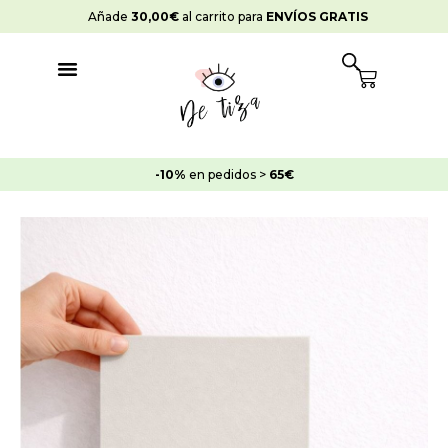
Ir
Añade
30,00
€
al carrito para
ENVÍOS GRATIS
al
contenido
Cart
-10%
en pedidos >
65€
Rango
Pintura
de
Essential
precios:
Blanco
desde
invertido
15,95€
cantidad
hasta
25,95€