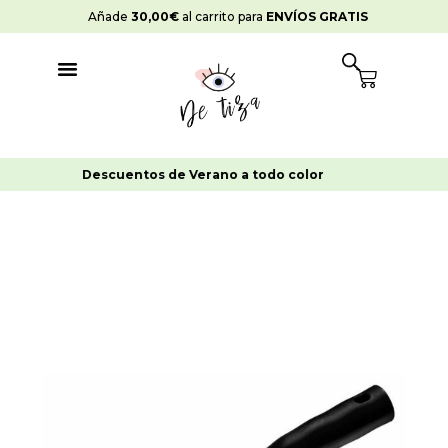
Ir
Añade
30,00
€
al carrito para
ENVÍOS GRATIS
al
contenido
Cart
-10%
en pedidos >
65€
Varilla
rodillo
6mm
11cm
DT
cantidad