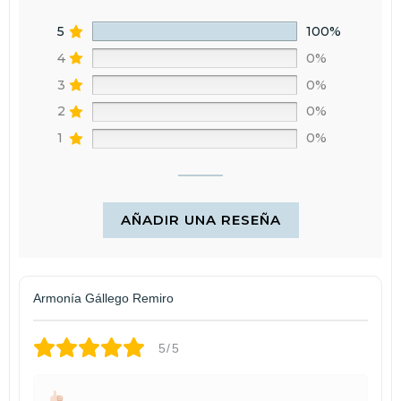
5
100%
4
0%
3
0%
2
0%
1
0%
AÑADIR UNA RESEÑA
Armonía Gállego Remiro
5/5