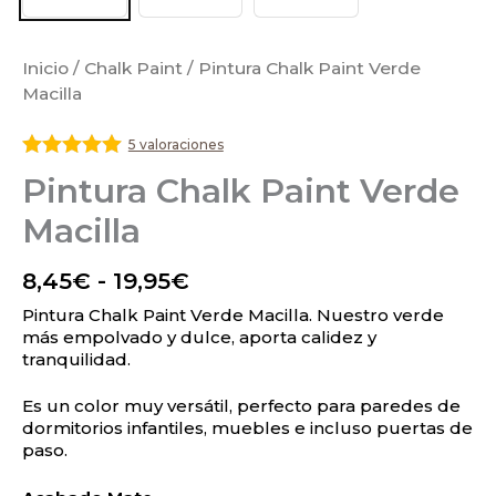
Inicio
/
Chalk Paint
/ Pintura Chalk Paint Verde
Macilla
5 valoraciones
Valorado
Pintura Chalk Paint Verde
con
5
de 5
Macilla
8,45
€
-
19,95
€
Pintura Chalk Paint Verde Macilla. Nuestro verde
más empolvado y dulce, aporta calidez y
tranquilidad.
Es un color muy versátil, perfecto para paredes de
dormitorios infantiles, muebles e incluso puertas de
paso.