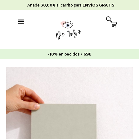
Ir
Añade
30,00
€
al carrito para
ENVÍOS GRATIS
al
contenido
Cart
-10%
en pedidos >
65€
Rango
Pintura
de
Chalk
precios:
Paint
desde
Verde
8,45€
Macilla
hasta
cantidad
19,95€