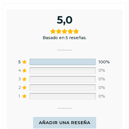
hasta que la pintura esté bien seca.
pueden devolverse en 60 días. El cliente debe comunicar su
intención de devolución por correo y asumir los gastos. El
reembolso se realizará en 15 días tras la recepción del producto,
5,0
que debe estar en perfecto estado y sin uso.
Basado en 5 reseñas.
5
100%
4
0%
3
0%
2
0%
1
0%
AÑADIR UNA RESEÑA