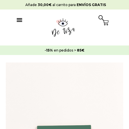
Ir
Añade
30,00
€
al carrito para
ENVÍOS GRATIS
al
contenido
Cart
-15%
en pedidos >
85€
Rango
Pintura
de
Chalk
precios:
Paint
desde
Verde
8,45€
Lorca
hasta
cantidad
19,95€