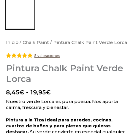
Inicio
/
Chalk Paint
/ Pintura Chalk Paint Verde Lorca
5 valoraciones
Valorado
Pintura Chalk Paint Verde
con
5
de 5
Lorca
8,45
€
-
19,95
€
Nuestro verde Lorca es pura poesía. Nos aporta
calma, frescura y bienestar.
Pintura a la Tiza Ideal para paredes, cocinas,
cuartos de baños y para piezas que quieras
destacar.
Su verde convierte en especial cualquier