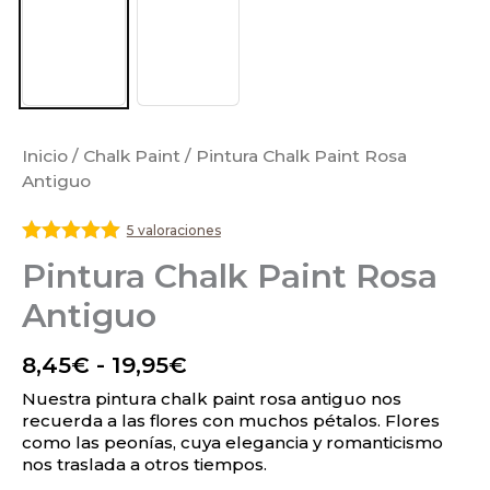
Inicio
/
Chalk Paint
/ Pintura Chalk Paint Rosa
Antiguo
5 valoraciones
Valorado
Pintura Chalk Paint Rosa
con
5
de 5
Antiguo
8,45
€
-
19,95
€
Nuestra pintura chalk paint rosa antiguo nos
recuerda a las flores con muchos pétalos. Flores
como las peonías, cuya elegancia y romanticismo
nos traslada a otros tiempos.