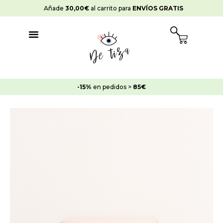
Ir
Añade
30,00
€
al carrito para
ENVÍOS GRATIS
al
contenido
Cart
-15%
en pedidos >
85€
Rango
Pintura
de
Chalk
precios:
Paint
desde
Rosa
8,45€
Antiguo
hasta
cantidad
19,95€