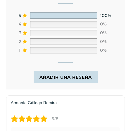
5
100%
4
0%
3
0%
2
0%
1
0%
AÑADIR UNA RESEÑA
Armonía Gállego Remiro
5/5