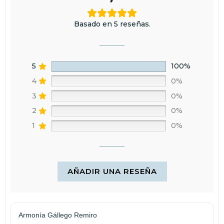
Basado en 5 reseñas.
5
100%
4
0%
3
0%
2
0%
1
0%
AÑADIR UNA RESEÑA
Armonía Gállego Remiro