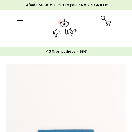
Ir
Añade
30,00
€
al carrito para
ENVÍOS GRATIS
al
contenido
Cart
-10%
en pedidos >
65€
Rango
Pintura
de
Chalk
precios:
Paint
desde
Azul
8,45€
Jeans
hasta
cantidad
19,95€