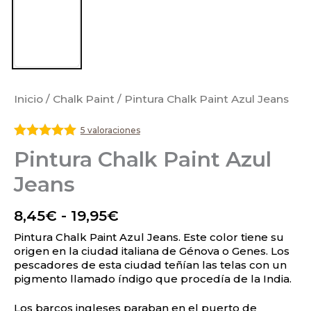
Inicio
/
Chalk Paint
/ Pintura Chalk Paint Azul Jeans
5 valoraciones
Valorado
Pintura Chalk Paint Azul
con
5
de 5
Jeans
8,45
€
-
19,95
€
Pintura Chalk Paint Azul Jeans. Este color tiene su
origen en la ciudad italiana de Génova o Genes. Los
pescadores de esta ciudad teñían las telas con un
pigmento llamado índigo que procedía de la India.
Los barcos ingleses paraban en el puerto de