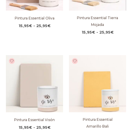
Pintura Essential Tierra
Pintura Essential Oliva
Mojada
15,95
€
-
25,95
€
15,95
€
-
25,95
€
Rango
Rango
de
de
precios:
precios:
desde
desde
15,95€
15,95€
hasta
hasta
25,95€
25,95€
Pintura Essential
Pintura Essential Visón
Amarillo Bali
15,95
€
-
25,95
€