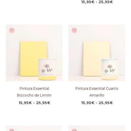
15,95
€
-
25,95
€
Rango
Rango
de
de
precios:
precios:
desde
desde
15,95€
15,95€
hasta
hasta
25,95€
25,95€
Pintura Essential
Pintura Essential Cuarto
Bizcocho de Limón
Amarillo
15,95
€
-
25,95
€
15,95
€
-
25,95
€
Rango
Rango