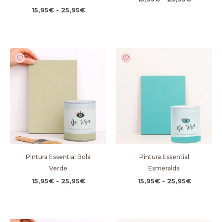
15,95
€
-
25,95
€
Rango
Rango
de
de
precios:
precios:
desde
desde
15,95€
15,95€
hasta
hasta
25,95€
25,95€
Pintura Essential Bola
Pintura Essential
Verde
Esmeralda
15,95
€
-
25,95
€
15,95
€
-
25,95
€