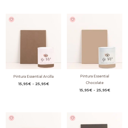
Rango
Rango
de
de
precios:
precios:
desde
desde
15,95€
15,95€
hasta
hasta
25,95€
25,95€
Pintura Essential
Pintura Essential Arcilla
Chocolate
15,95
€
-
25,95
€
15,95
€
-
25,95
€
Rango
Rango
de
de
precios:
precios:
desde
desde