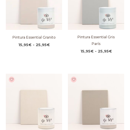
25,95€
25,95€
Pintura Essential Gris
Pintura Essential Granito
París
15,95
€
-
25,95
€
15,95
€
-
25,95
€
Rango
Rango
de
de
precios:
precios:
desde
desde
15,95€
15,95€
hasta
hasta
25,95€
25,95€