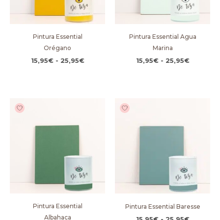
Pintura Essential
Pintura Essential Agua
Orégano
Marina
15,95
€
-
25,95
€
15,95
€
-
25,95
€
Rango
Rango
de
de
precios:
precios:
desde
desde
15,95€
15,95€
hasta
hasta
25,95€
25,95€
Pintura Essential
Pintura Essential Baresse
Albahaca
15,95
€
-
25,95
€