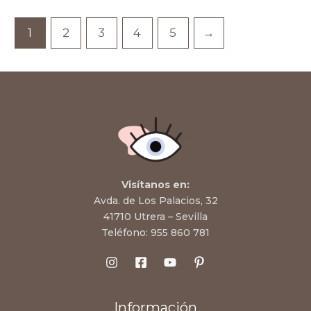
1
2
3
4
5
→
Visítanos en:
Avda. de Los Palacios, 32
41710 Utrera – Sevilla
Teléfono:
955 860 781
Información