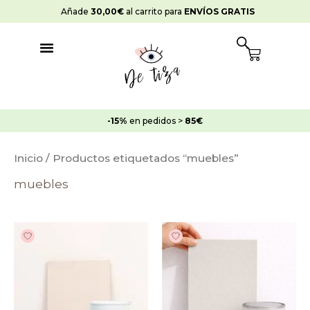
Ir
Añade
30,00
€
al carrito para
ENVÍOS GRATIS
al
contenido
Cart
-15%
en pedidos >
85€
Inicio
/ Productos etiquetados “muebles”
muebles
Rango
Rango
de
de
precios:
precios:
desde
desde
15,95€
15,95€
hasta
hasta
25,95€
25,95€