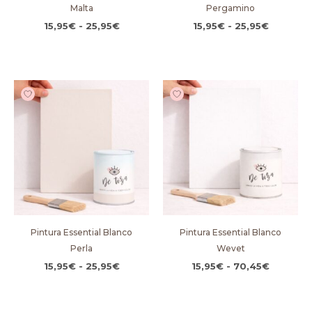
Malta
Pergamino
15,95
€
-
25,95
€
15,95
€
-
25,95
€
Rango
Rango
de
de
precios:
precios:
desde
desde
15,95€
15,95€
hasta
hasta
25,95€
70,45€
Pintura Essential Blanco
Pintura Essential Blanco
Perla
Wevet
15,95
€
-
25,95
€
15,95
€
-
70,45
€