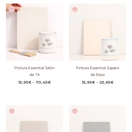
Rango
Rango
de
de
precios:
precios:
desde
desde
15,95€
15,95€
hasta
hasta
70,45€
25,95€
Pintura Essential Salón
Pintura Essential Zapato
de Té
de Raso
15,95
€
-
70,45
€
15,95
€
-
25,95
€
Rango
Rango
de
de
precios:
precios:
desde
desde
15,95€
15,95€
hasta
hasta