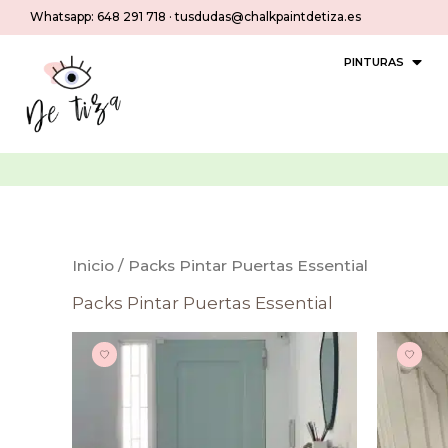
Ir
ga gratis
Whatsapp:
en pedidos > 30€
648 291 718
·
tusdudas@chalkpaintdetiza.es
al
contenido
OPEN
PINTURAS
Inicio
/ Packs Pintar Puertas Essential
Packs Pintar Puertas Essential