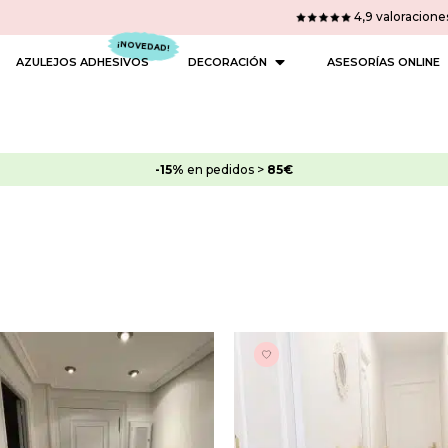
4,9 valoracione
 PINTURAS
OPEN DECORACIÓN
AZULEJOS ADHESIVOS
DECORACIÓN
ASESORÍAS ONLINE
-15%
en pedidos >
85€