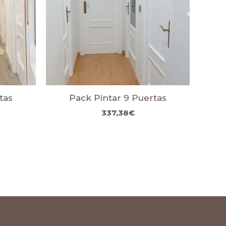
tas
Pack Pintar 9 Puertas
337,38
€