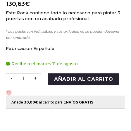
130,63
€
Este Pack contiene todo lo necesario para pintar 3
puertas con un acabado profesional.
* Los packs son indivisibles y sus artículos no se pueden devolver
por separado.
Fabricación Española
Recíbelo el martes 11 de agosto
-
+
AÑADIR AL CARRITO
Añade
30,00
€
al carrito para
ENVÍOS GRATIS