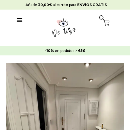
Ir
Añade
30,00
€
al carrito para
ENVÍOS GRATIS
al
contenido
Cart
-10%
en pedidos >
65€
Pack
Pintar
3
Puertas
cantidad