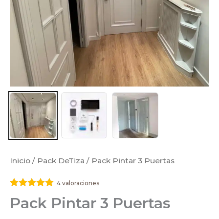
Inicio
/
Pack DeTiza
/ Pack Pintar 3 Puertas
4 valoraciones
Valorado
Pack Pintar 3 Puertas
con
5
de 5