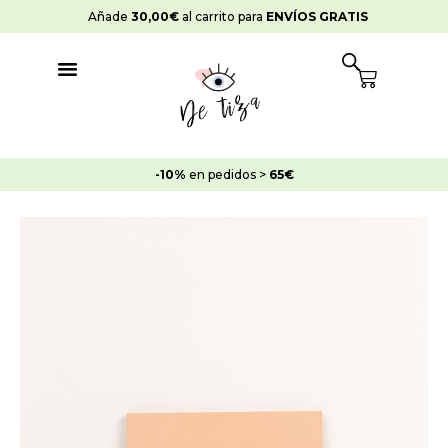
Ir
Añade
30,00
€
al carrito para
ENVÍOS GRATIS
al
contenido
Cart
-10%
en pedidos >
65€
Rango
Toscane
de
Rosa
precios:
Greta
desde
cantidad
14,45€
hasta
28,95€