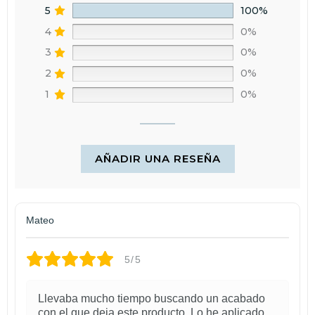
5
100%
4
0%
3
0%
2
0%
1
0%
AÑADIR UNA RESEÑA
Mateo
5/5
Llevaba mucho tiempo buscando un acabado
con el que deja este producto. Lo he aplicado