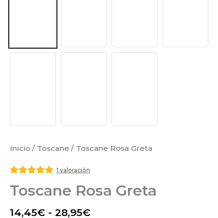
Inicio
/
Toscane
/ Toscane Rosa Greta
1 valoración
Valorado
Toscane Rosa Greta
con
5
de 5
14,45
€
-
28,95
€