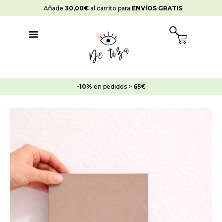
Ir
Añade
30,00
€
al carrito para
ENVÍOS GRATIS
al
contenido
Cart
-10%
en pedidos >
65€
Rango
Toscane
de
Oliva
precios:
cantidad
desde
14,45€
hasta
28,95€