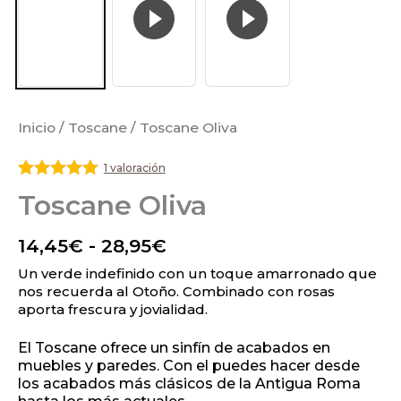
Inicio
/
Toscane
/ Toscane Oliva
1 valoración
Valorado
Toscane Oliva
con
5
de 5
14,45
€
-
28,95
€
Un verde indefinido con un toque amarronado que
nos recuerda al Otoño. Combinado con rosas
aporta frescura y jovialidad.
El Toscane ofrece un sinfín de acabados en
muebles y paredes. Con el puedes hacer desde
los acabados más clásicos de la Antigua Roma