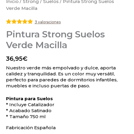
Inicio
/
Strong
/
Suelos
/ Pintura Strong Suelos
Verde Macilla
3 valoraciones
Valorado
Pintura Strong Suelos
con
5
de 5
Verde Macilla
36,95
€
Nuestro verde más empolvado y dulce, aporta
calidez y tranquilidad. Es un color muy versátil,
perfecto para paredes de dormitorios infantiles,
muebles e incluso puertas de paso.
Pintura para Suelos
* Incluye Catalizador
* Acabado Satinado
* Tamaño 750 ml
Fabricación Española