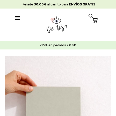
Ir
Añade
30,00
€
al carrito para
ENVÍOS GRATIS
al
contenido
Cart
-15%
en pedidos >
85€
Pintura
Strong
Suelos
Verde
Macilla
cantidad