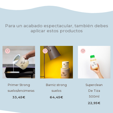
En 2 o 3 días estará seco para el uso pero no será hasta pasados los
21 días que la pintura no cure y el secado sea total. Tened esto muy
en cuenta porque es muy importante que respetéis los tiempos de
secado. Remover bien la pintura para que los tintes se mezclen
Para un acabado espectacular, también debes
correctamente.
aplicar estos productos
Primer Strong
Barniz strong
Superclean
suelos/encimeras
suelos
De Tiza
500ml
33,45
€
64,45
€
22,95
€