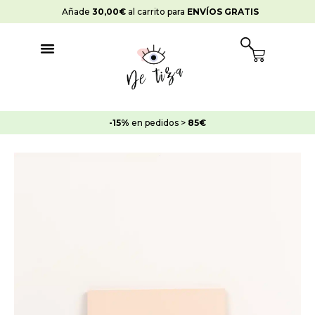
Ir
Añade
30,00
€
al carrito para
ENVÍOS GRATIS
al
contenido
Cart
-15%
en pedidos >
85€
Pintura
Strong
Suelos
Rosa
Alma
cantidad