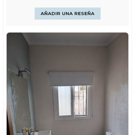
MANTENIMIENTO POSTERIOR
AÑADIR UNA RESEÑA
Limpieza con agua y amoniaco o cualquier desengrasante no muy
abrasivo. No se debe restregar con estropajos, rasca vidrios o
cepillos que arañen los
azulejos. Con agua y un trapito con nuestro producto de confianza
será más que suficiente para dejar la superficie perfecta.
¿CUÁNTAS MANOS DEBEMOS APLICAR?
La cantidad de manos va a depender del color de nuestros
azulejos y del color que vamos a aplicarle, no es lo mismo pintar
sobre base clara que sobre base oscura, ni es lo mismo pintar de
negro que de blanco.
RECOMENDACIONES
Debemos de esperar 7 días para lavarlo, no debemos de utilizar
productos abrasivos que puedan alterar el acabado. la dureza y
resistencia completa se obtiene al mes
Tienes que tener especial cuidado con las zonas que tienen
residuos de silicona (juntas de bañera, lavabo, perfiles de aluminio