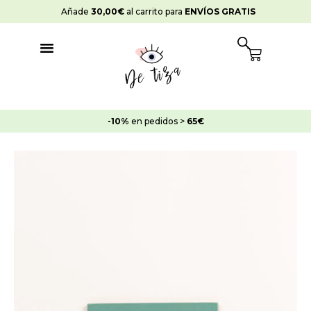
Ir
Añade
30,00
€
al carrito para
ENVÍOS GRATIS
al
contenido
Cart
-10%
en pedidos >
65€
Pintura
Strong
Azulejos
Verde
Vintage
cantidad