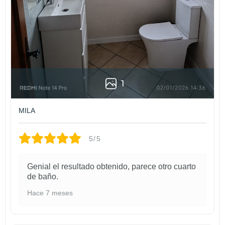
de mamparas…) puesto que, aunque no se aprecia quedan restos y
estos imposibilitan el agarre de la pintura por ello hay que lijar bien
la zona a tratar.
* Evita la humedad los dos primeros días, pero ten mucho cuidado
con los golpes y roces. Una vez pasen esas tres semanas el
esmalte tendrá la dureza necesaria para que no quede ninguna
marca en tu renovado baño o en tu redecorada cocina.
1
MILA
5/5
Genial el resultado obtenido, parece otro cuarto
de baño.
Hace 7 meses