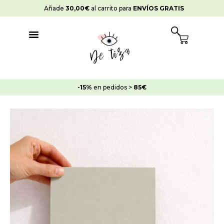
Ir
Añade
30,00
€
al carrito para
ENVÍOS GRATIS
al
contenido
Cart
-15%
en pedidos >
85€
Pintura
Strong
Azulejos
Verde
Macilla
cantidad