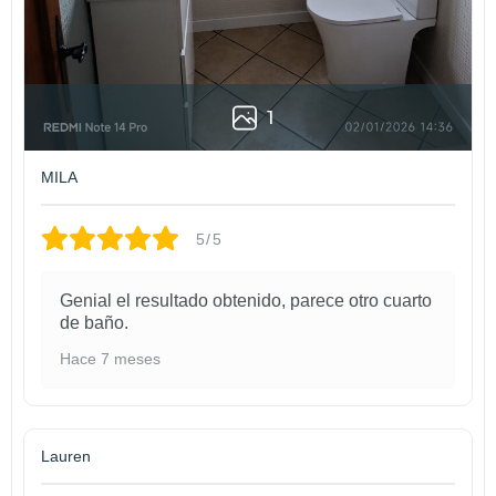
* Evita la humedad los dos primeros días, pero ten mucho cuidado
con los golpes y roces. Una vez pasen esas tres semanas el
esmalte tendrá la dureza necesaria para que no quede ninguna
marca en tu renovado baño o en tu redecorada cocina.
1
MILA
5/5
Genial el resultado obtenido, parece otro cuarto
de baño.
Hace 7 meses
Lauren