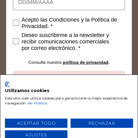
Consetimientos
Acepto las Condiciones y la Política de
Privacidad. *
Deseo suscribirme a la newsletter y
recibir comunicaciones comerciales
por correo electrónico. *
Consulta nuestra
política de privacidad
.
Suscribirse
Utilizamos cookies
Este sitio web utiliza cookies para garantizarle la mejor experiencia de
navegación.
Ver Política
© 2026 Chalk Paint De Tiza. Todos los derechos
ACEPTAR TODO
RECHAZAR
reservados por Chalk Paint De Tiza
AJUSTES