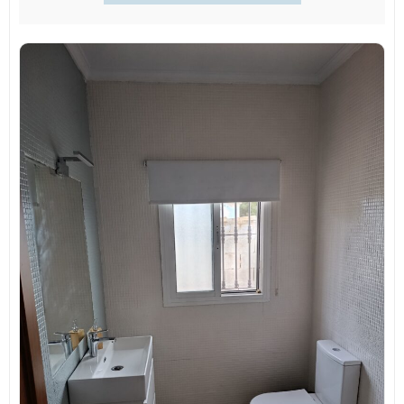
Limpieza con agua y amoniaco o cualquier desengrasante no muy
abrasivo. No se debe restregar con estropajos, rasca vidrios o
cepillos que arañen los
azulejos. Con agua y un trapito con nuestro producto de confianza
será más que suficiente para dejar la superficie perfecta.
¿CUÁNTAS MANOS DEBEMOS APLICAR?
La cantidad de manos va a depender del color de nuestros
azulejos y del color que vamos a aplicarle, no es lo mismo pintar
sobre base clara que sobre base oscura, ni es lo mismo pintar de
negro que de blanco.
RECOMENDACIONES
Debemos de esperar 7 días para lavarlo, no debemos de utilizar
productos abrasivos que puedan alterar el acabado. la dureza y
resistencia completa se obtiene al mes
Tienes que tener especial cuidado con las zonas que tienen
residuos de silicona (juntas de bañera, lavabo, perfiles de aluminio
de mamparas…) puesto que, aunque no se aprecia quedan restos y
estos imposibilitan el agarre de la pintura por ello hay que lijar bien
la zona a tratar.