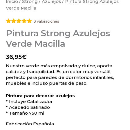
Inicio
/
Strong
/
Azulejos
/ Pintura Strong Azulejos
Verde Macilla
3 valoraciones
Valorado
Pintura Strong Azulejos
con
5
de 5
Verde Macilla
36,95
€
Nuestro verde más empolvado y dulce, aporta
calidez y tranquilidad. Es un color muy versátil,
perfecto para paredes de dormitorios infantiles,
muebles e incluso puertas de paso.
Pintura para decorar azulejos
* Incluye Catalizador
* Acabado Satinado
* Tamaño 750 ml
Fabricación Española